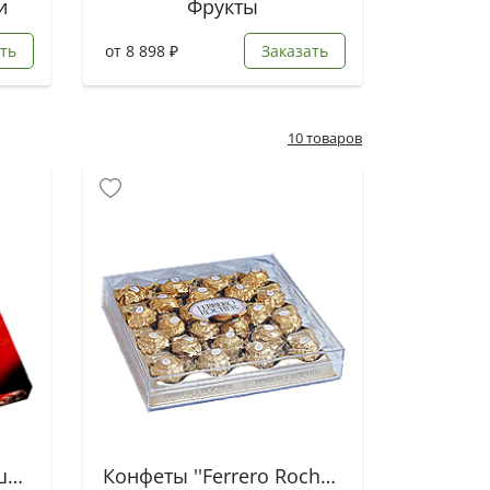
и
Фрукты
ть
от 8 898 ₽
Заказать
10 товаров
Конфеты - ''Вишня в шоколаде''
Конфеты ''Ferrero Rocher''