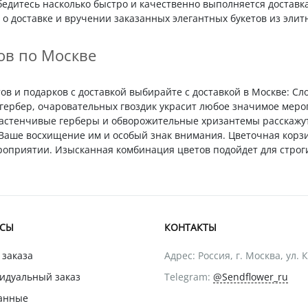
бедитесь насколько быстро и качественно выполняется доставк
о доставке и вручении заказанных элегантных букетов из элит
ов по Москве
в и подарков с доставкой выбирайте с доставкой в Москве: Сл
гербер, очаровательных гвоздик украсит любое значимое меро
Застенчивые герберы и обворожительные хризантемы расскажу
т Ваше восхищение им и особый знак внимания. Цветочная корз
приятии. Изысканная комбинация цветов подойдет для строги
ИСЫ
КОНТАКТЫ
 заказа
Адрес: Россия, г. Москва, ул. 
идуальный заказ
Telegram:
@Sendflower_ru
анные