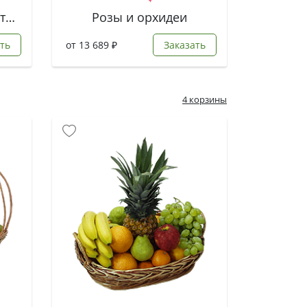
Букет из роз и лизиантусов
Розы и орхидеи
ть
от 13 689 ₽
Заказать
4 корзины