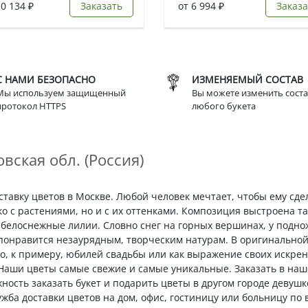
10 134 ₽
Заказать
от 6 994 ₽
Заказа
С НАМИ БЕЗОПАСНО
ИЗМЕНЯЕМЫЙ СОСТАВ
Мы используем защищенный
Вы можете изменить соста
протокол HTTPS
любого букета
вская обл. (Россия)
оставку цветов в Москве. Любой человек мечтает, чтобы ему сд
ко с растениями, но и с их оттенками. Композиция выстроена т
белоснежные лилии. Словно снег на горных вершинах, у поднож
 понравится незаурядным, творческим натурам. В оригинально
во, к примеру, юбилей свадьбы или как выражение своих искрен
 Наши цветы самые свежие и самые уникальные. Заказать в на
ожность заказать букет и подарить цветы в другом городе деву
ужба доставки цветов на дом, офис, гостиницу или больницу по