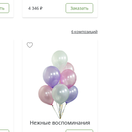
ть
4 346 ₽
Заказать
6 композиций
Нежные воспоминания