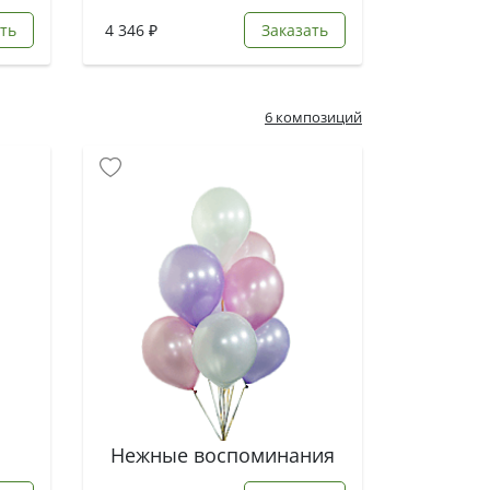
ть
4 346 ₽
Заказать
6 композиций
Нежные воспоминания