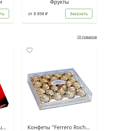
и
Фрукты
ть
от 8 898 ₽
Заказать
10 товаров
Конфеты - ''Вишня в шоколаде''
Конфеты ''Ferrero Rocher''