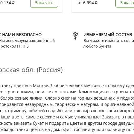
10 134 ₽
Заказать
от 6 994 ₽
Заказа
С НАМИ БЕЗОПАСНО
ИЗМЕНЯЕМЫЙ СОСТАВ
Мы используем защищенный
Вы можете изменить соста
протокол HTTPS
любого букета
вская обл. (Россия)
оставку цветов в Москве. Любой человек мечтает, чтобы ему сд
ко с растениями, но и с их оттенками. Композиция выстроена т
белоснежные лилии. Словно снег на горных вершинах, у поднож
 понравится незаурядным, творческим натурам. В оригинально
во, к примеру, юбилей свадьбы или как выражение своих искрен
 Наши цветы самые свежие и самые уникальные. Заказать в на
ожность заказать букет и подарить цветы в другом городе деву
ужба доставки цветов на дом, офис, гостиницу или больницу по