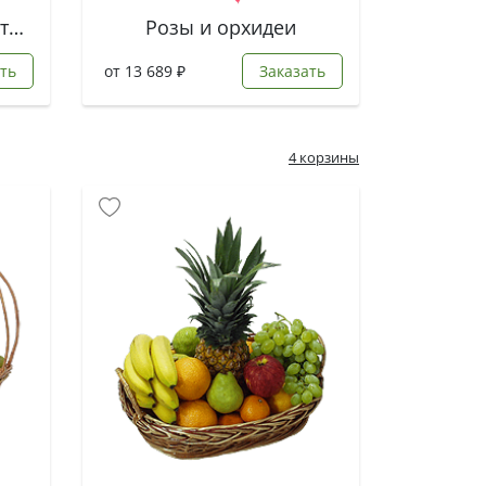
Букет из роз и лизиантусов
Розы и орхидеи
ть
от 13 689 ₽
Заказать
4 корзины