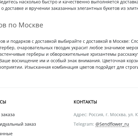
бедитесь насколько быстро и качественно выполняется доставк
о доставке и вручении заказанных элегантных букетов из элит
ов по Москве
в и подарков с доставкой выбирайте с доставкой в Москве: Сл
гербер, очаровательных гвоздик украсит любое значимое меро
Застенчивые герберы и обворожительные хризантемы расскажу
т Ваше восхищение им и особый знак внимания. Цветочная корз
приятии. Изысканная комбинация цветов подойдет для строги
ИСЫ
КОНТАКТЫ
 заказа
Адрес: Россия, г. Москва, ул. 
идуальный заказ
Telegram:
@Sendflower_ru
анные