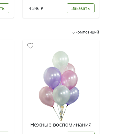
ть
4 346 ₽
Заказать
6 композиций
Нежные воспоминания