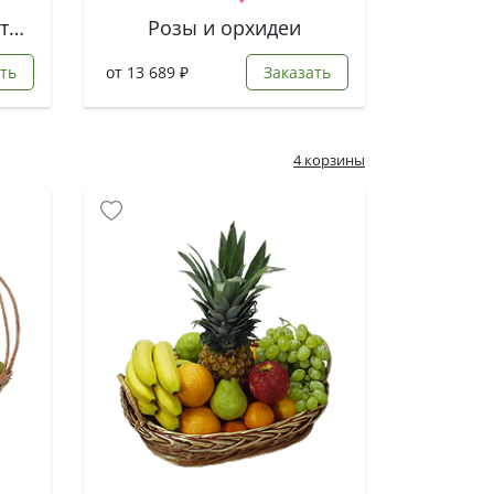
Букет из роз и лизиантусов
Розы и орхидеи
ть
от 13 689 ₽
Заказать
4 корзины