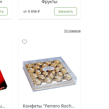
и
Фрукты
ть
от 8 898 ₽
Заказать
10 товаров
Конфеты - ''Вишня в шоколаде''
Конфеты ''Ferrero Rocher''