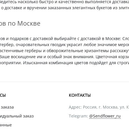
бедитесь насколько быстро и качественно выполняется доставк
о доставке и вручении заказанных элегантных букетов из элит
ов по Москве
в и подарков с доставкой выбирайте с доставкой в Москве: Сл
гербер, очаровательных гвоздик украсит любое значимое меро
Застенчивые герберы и обворожительные хризантемы расскажу
т Ваше восхищение им и особый знак внимания. Цветочная корз
приятии. Изысканная комбинация цветов подойдет для строги
ИСЫ
КОНТАКТЫ
 заказа
Адрес: Россия, г. Москва, ул. 
идуальный заказ
Telegram:
@Sendflower_ru
анные