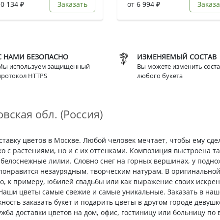
10 134 ₽
Заказать
от 6 994 ₽
Заказа
С НАМИ БЕЗОПАСНО
ИЗМЕНЯЕМЫЙ СОСТАВ
Мы используем защищенный
Вы можете изменить соста
протокол HTTPS
любого букета
вская обл. (Россия)
оставку цветов в Москве. Любой человек мечтает, чтобы ему сд
ко с растениями, но и с их оттенками. Композиция выстроена т
белоснежные лилии. Словно снег на горных вершинах, у поднож
 понравится незаурядным, творческим натурам. В оригинально
во, к примеру, юбилей свадьбы или как выражение своих искрен
 Наши цветы самые свежие и самые уникальные. Заказать в на
ожность заказать букет и подарить цветы в другом городе деву
ужба доставки цветов на дом, офис, гостиницу или больницу по