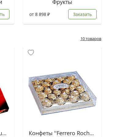
и
Фрукты
ть
от 8 898 ₽
Заказать
10 товаров
Конфеты - ''Вишня в шоколаде''
Конфеты ''Ferrero Rocher''