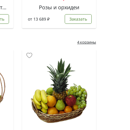
Букет из роз и лизиантусов
Розы и орхидеи
ть
от 13 689 ₽
Заказать
4 корзины