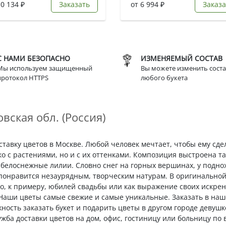
10 134 ₽
Заказать
от 6 994 ₽
Заказа
С НАМИ БЕЗОПАСНО
ИЗМЕНЯЕМЫЙ СОСТАВ
Мы используем защищенный
Вы можете изменить соста
протокол HTTPS
любого букета
вская обл. (Россия)
оставку цветов в Москве. Любой человек мечтает, чтобы ему сд
ко с растениями, но и с их оттенками. Композиция выстроена т
белоснежные лилии. Словно снег на горных вершинах, у поднож
 понравится незаурядным, творческим натурам. В оригинально
во, к примеру, юбилей свадьбы или как выражение своих искрен
 Наши цветы самые свежие и самые уникальные. Заказать в на
ожность заказать букет и подарить цветы в другом городе деву
ужба доставки цветов на дом, офис, гостиницу или больницу по