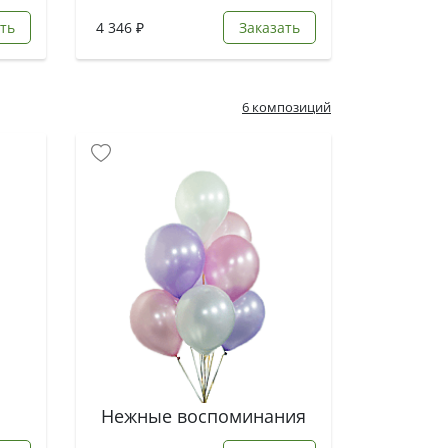
ть
4 346 ₽
Заказать
6 композиций
Нежные воспоминания