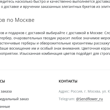
бедитесь насколько быстро и качественно выполняется доставк
о доставке и вручении заказанных элегантных букетов из элит
ов по Москве
в и подарков с доставкой выбирайте с доставкой в Москве: Сл
гербер, очаровательных гвоздик украсит любое значимое меро
Застенчивые герберы и обворожительные хризантемы расскажу
т Ваше восхищение им и особый знак внимания. Цветочная корз
приятии. Изысканная комбинация цветов подойдет для строги
ИСЫ
КОНТАКТЫ
 заказа
Адрес: Россия, г. Москва, ул. 
идуальный заказ
Telegram:
@Sendflower_ru
анные